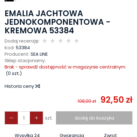
EMALIA JACHTOWA
JEDNOKOMPONENTOWA -
KREMOWA 53384
Dodaj recenzję:
Kod:
53384
Producent:
SEA LINE
Sklep stacjonarny:
Brak - sprawdź dostępność w magazynie centralnym
(
0
szt.)
Historia ceny
92,50 zł
108,00 zł
szt.
dodaj do koszyka
Wysyłka 24
Gwarancja
Zwrot