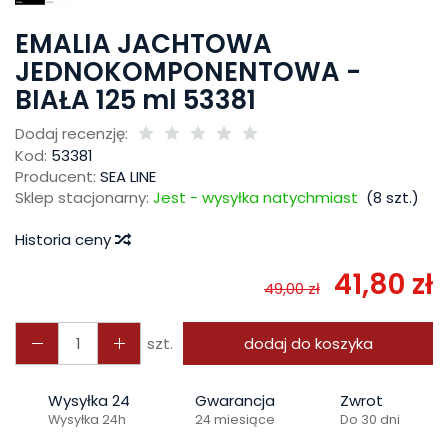
EMALIA JACHTOWA
JEDNOKOMPONENTOWA -
BIAŁA 125 ml 53381
Dodaj recenzję:
Kod:
53381
Producent:
SEA LINE
Sklep stacjonarny:
Jest - wysyłka natychmiast
(
8
szt.)
Historia ceny
41,80 zł
49,00 zł
szt.
dodaj do koszyka
Wysyłka 24
Gwarancja
Zwrot
Wysyłka 24h
24 miesiące
Do 30 dni