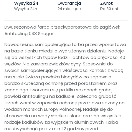
Wysyłka 24
Gwarancja
Zwrot
Wysyłka 24h
24 miesiące
Do 30 dni
Dwusezonowa farba przeciwporostowa do żaglówek –
Antifouling 033 Shogun
Nowoczesna, samopolerująca farba przeciwporostowa
na bazie tlenku miedzi o wydłużonym działaniu. Nadaje
się do wszystkich typów łodzi i jachtów do prędkości 40
węzłów. Nie zawiera związków cyny. Stosownie do
swoich samopolerujących właściwości kontakt z wodą
ma stale świeża powłoka biocydów co zapewnia
bardzo skuteczną ochronę przed porastaniem oraz
zapobiega tworzeniu się po kilku sezonach grubej
powłoki antifoulingu na kadłubie. Zalecana grubość
trzech warstw zapewnia ochronę przez dwa sezony na
wodach morskich Europy Północnej. Nadaje się do
stosowania na wody słodkie i słone oraz na wszystkie
rodzaje kadłubów za wyjątkiem aluminiowych. Farba
musi wyschnąć przez min. 12 godziny przed