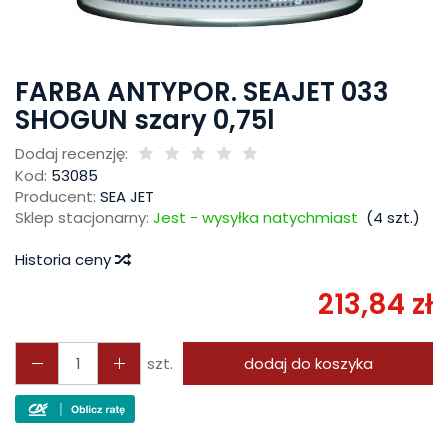
FARBA ANTYPOR. SEAJET 033
SHOGUN szary 0,75l
Dodaj recenzję:
Kod:
53085
Producent:
SEA JET
Sklep stacjonarny:
Jest - wysyłka natychmiast
(
4
szt.)
Historia ceny
213,84 zł
szt.
dodaj do koszyka