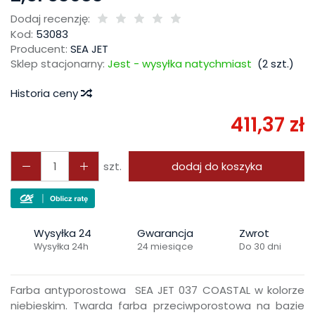
Dodaj recenzję:
Kod:
53083
Producent:
SEA JET
Sklep stacjonarny:
Jest - wysyłka natychmiast
(
2
szt.)
Historia ceny
411,37 zł
szt.
dodaj do koszyka
Wysyłka 24
Gwarancja
Zwrot
Wysyłka 24h
24 miesiące
Do 30 dni
Farba antyporostowa SEA JET 037 COASTAL w kolorze
niebieskim. Twarda farba przeciwporostowa na bazie