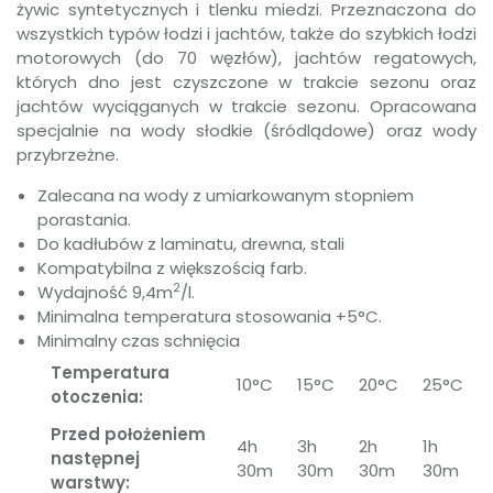
żywic syntetycznych i tlenku miedzi. Przeznaczona do
wszystkich typów łodzi i jachtów, także do szybkich łodzi
motorowych (do 70 węzłów), jachtów regatowych,
których dno jest czyszczone w trakcie sezonu oraz
jachtów wyciąganych w trakcie sezonu. Opracowana
specjalnie na wody słodkie (śródlądowe) oraz wody
przybrzeżne.
Zalecana na wody z umiarkowanym stopniem
porastania.
Do kadłubów z laminatu, drewna, stali
Kompatybilna z większością farb.
2
Wydajność 9,4m
/l.
Minimalna temperatura stosowania +5°C.
Minimalny czas schnięcia
Temperatura
10°C
15°C
20°C
25°C
otoczenia:
Przed położeniem
4h
3h
2h
1h
następnej
30m
30m
30m
30m
warstwy: