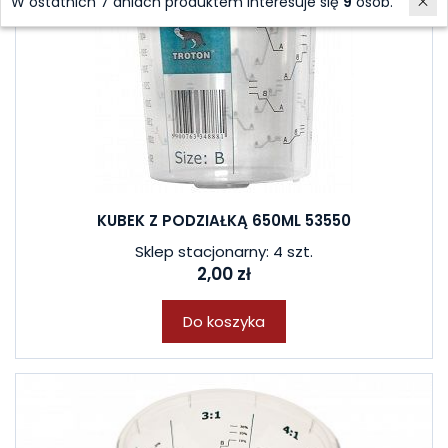
W ostatnich 7 dniach produktem interesuje się
9
osób.
KUBEK Z PODZIAŁKĄ 650ML 53550
Sklep stacjonarny: 4 szt.
2,00 zł
Do koszyka