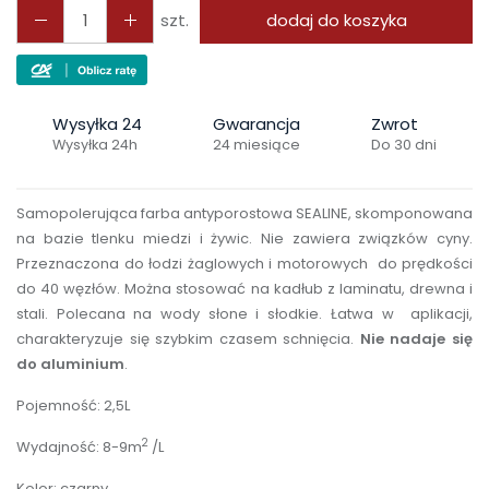
szt.
dodaj do koszyka
Wysyłka 24
Gwarancja
Zwrot
Wysyłka 24h
24 miesiące
Do 30 dni
Samopolerująca f
arba antyporostowa SEALINE, skomponowana
na bazie tlenku miedzi i żywic. Nie zawiera związków cyny.
Przeznaczona do łodzi żaglowych i motorowych do prędkości
do 40 węzłów. Można stosować na kadłub z laminatu, drewna i
stali. Polecana na wody słone i słodkie. Łatwa w aplikacji,
charakteryzuje się szybkim czasem schnięcia.
Nie nadaje się
do aluminium
.
Pojemność: 2,5L
2
Wydajność: 8-9m
/L
Kolor: czarny