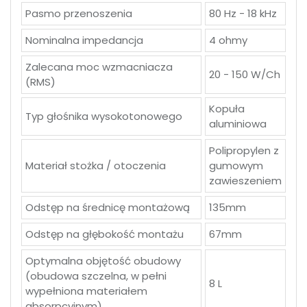
Pasmo przenoszenia
80 Hz - 18 kHz
Nominalna impedancja
4 ohmy
Zalecana moc wzmacniacza
20 - 150 W/Ch
(RMS)
Kopuła
Typ głośnika wysokotonowego
aluminiowa
Polipropylen z
Materiał stożka / otoczenia
gumowym
zawieszeniem
Odstęp na średnicę montażową
135mm
Odstęp na głębokość montażu
67mm
Optymalna objętość obudowy
(obudowa szczelna, w pełni
8 L
wypełniona materiałem
absorpcyjnym)