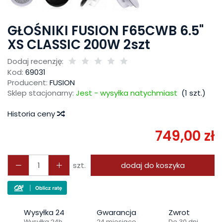
GŁOŚNIKI FUSION F65CWB 6.5"
XS CLASSIC 200W 2szt
Dodaj recenzję:
Kod:
69031
Producent:
FUSION
Sklep stacjonarny:
Jest - wysyłka natychmiast
(
1
szt.)
Historia ceny
749,00 zł
szt.
dodaj do koszyka
Wysyłka 24
Gwarancja
Zwrot
Wysyłka 24h
24 miesiące
Do 30 dni