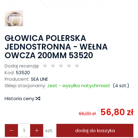
GŁOWICA POLERSKA
JEDNOSTRONNA - WEŁNA
OWCZA 200MM 53520
Dodaj recenzję:
Kod:
53520
Producent:
SEA LINE
Sklep stacjonarny:
Jest - wysyłka natychmiast
(
4
szt.)
Historia ceny
56,80 zł
66,00 zł
szt.
dodaj do koszyka