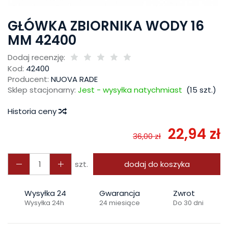
GŁÓWKA ZBIORNIKA WODY 16
MM 42400
Dodaj recenzję:
Kod:
42400
Producent:
NUOVA RADE
Sklep stacjonarny:
Jest - wysyłka natychmiast
(
15
szt.)
Historia ceny
22,94 zł
36,00 zł
szt.
dodaj do koszyka
Wysyłka 24
Gwarancja
Zwrot
Wysyłka 24h
24 miesiące
Do 30 dni