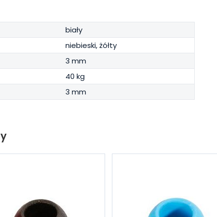
biały
niebieski, żółty
3 mm
40 kg
3 mm
ty