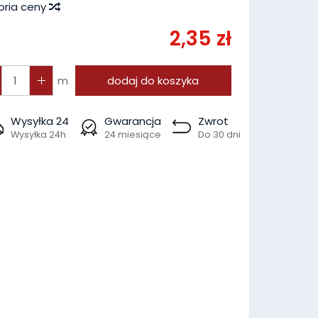
oria ceny
2,35 zł
m
dodaj do koszyka
Wysyłka 24
Gwarancja
Zwrot
Wysyłka 24h
24 miesiące
Do 30 dni