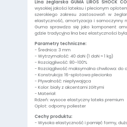
Lina żeglarska GUMA LIROS SHOCK 
wysokiej jakości lateksu i plecionym oplot
szerokiego zakresu zastosowań w żeglars
elastyczność, amortyzacja i samoczynny n
Guma sprawdza się jako komponent amor
gdzie tradycyjna lina bez elastyczności był
Parametry techniczne:
- Średnica: 3 mm
- Wytrzymałość: 40 daN (1 daN ≈ 1 kg)
- Rozciągliwość: 80–100%
- Rozciągliwość maksymalna chwilowa: do o
- Konstrukcja: 16-splotowa plecionka
- Pływalność: niepływająca
- Kolor: biały z akcentami żółtymi
- Materiał:
Rdzeń: wysoce elastyczny lateks premium
Oplot: odporny poliester
Cechy produktu:
- Wysoka elastyczność i pamięć formy, duża
W ostatnich 7 dniach produktem interesują się
3
osoby.