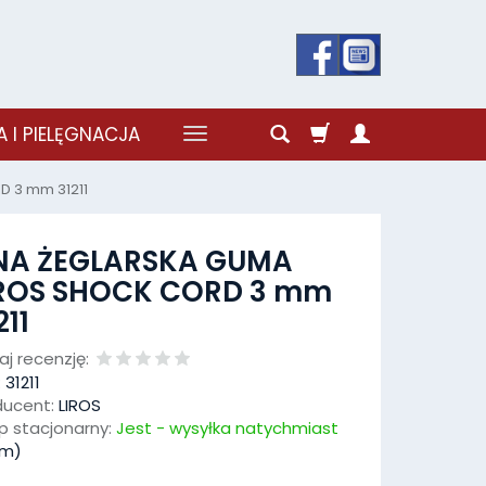
 I PIELĘGNACJA
D 3 mm 31211
INA ŻEGLARSKA GUMA
IROS SHOCK CORD 3 mm
211
j recenzję:
:
31211
ducent:
LIROS
p stacjonarny:
Jest - wysyłka natychmiast
m)