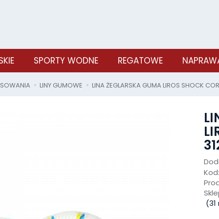
SKIE
SPORTY WODNE
REGATOWE
NAPRAWA
OSOWANIA
LINY GUMOWE
LINA ŻEGLARSKA GUMA LIROS SHOCK COR
L
L
31
Doda
Kod
Pro
Skle
(
31