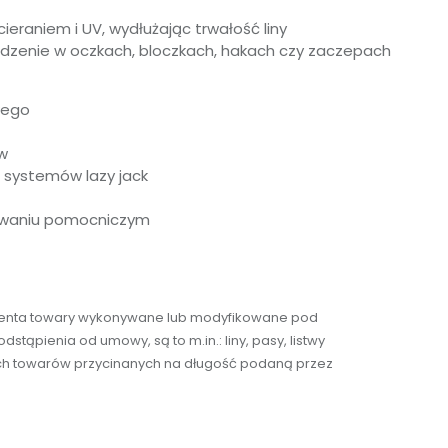
eraniem i UV, wydłużając trwałość liny
wadzenie w oczkach, bloczkach, hakach czy zaczepach
wego
ów
 systemów lazy jack
nowaniu pomocniczym
umenta towary wykonywane lub modyfikowane pod
stąpienia od umowy, są to m.in.: liny, pasy, listwy
tkich towarów przycinanych na długość podaną przez