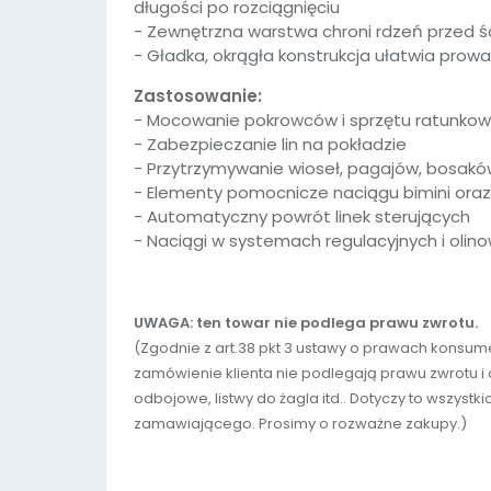
długości po rozciągnięciu
- Zewnętrzna warstwa chroni rdzeń przed ści
- Gładka, okrągła konstrukcja ułatwia pro
Zastosowanie:
- Mocowanie pokrowców i sprzętu ratunko
- Zabezpieczanie lin na pokładzie
- Przytrzymywanie wioseł, pagajów, bosak
- Elementy pomocnicze naciągu bimini oraz
- Automatyczny powrót linek sterujących
- Naciągi w systemach regulacyjnych i oli
UWAGA: ten towar nie podlega prawu zwrotu.
(Zgodnie z art.38 pkt 3 ustawy o prawach kons
zamówienie klienta nie podlegają prawu zwrotu i od
odbojowe, listwy do żagla itd.. Dotyczy to wszys
zamawiającego. Prosimy o rozważne zakupy.)