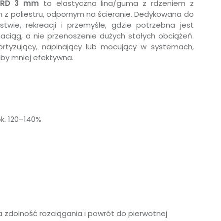
CORD 3 mm
to elastyczna lina/guma z rdzeniem z
em z poliestru, odpornym na ścieranie. Dedykowana do
twie, rekreacji i przemyśle, gdzie potrzebna jest
aciąg, a nie przenoszenie dużych stałych obciążeń.
tyzujący, napinający lub mocujący w systemach,
aby mniej efektywna.
k. 120–140%
 zdolność rozciągania i powrót do pierwotnej