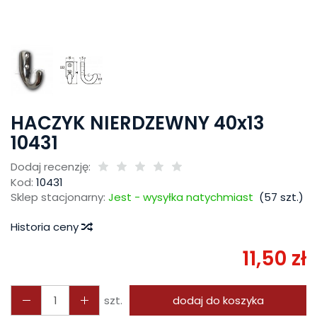
HACZYK NIERDZEWNY 40x13
10431
Dodaj recenzję:
Kod:
10431
Sklep stacjonarny:
Jest - wysyłka natychmiast
(
57
szt.)
Historia ceny
11,50 zł
szt.
dodaj do koszyka