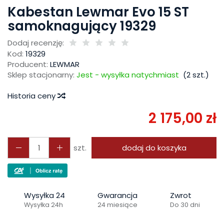
Kabestan Lewmar Evo 15 ST
samoknagujący 19329
Dodaj recenzję:
Kod:
19329
Producent:
LEWMAR
Sklep stacjonarny:
Jest - wysyłka natychmiast
(
2
szt.)
Historia ceny
2 175,00 zł
szt.
dodaj do koszyka
Wysyłka 24
Gwarancja
Zwrot
Wysyłka 24h
24 miesiące
Do 30 dni