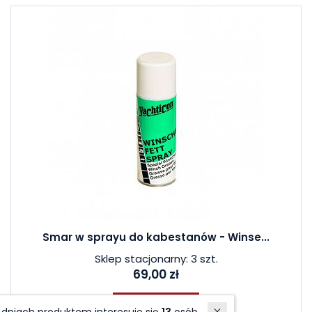
Smar w sprayu do kabestanów - Winse...
Sklep stacjonarny: 3 szt.
69,00 zł
Do koszyka