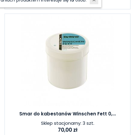
W ostatnich 7 dniach produktem interesuje się
13
osób.
Smar do kabestanów Winschen Fett 0,...
Sklep stacjonarny: 3 szt.
70,00 zł