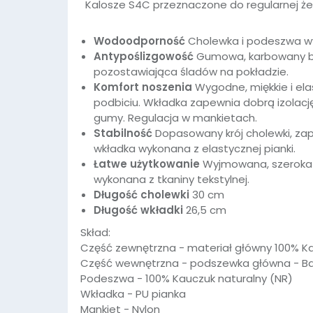
Kalosze S4C przeznaczone do regularnej żeg
Wodoodporność
Cholewka i podeszwa wy
Antypoślizgowość
Gumowa, karbowany bi
pozostawiająca śladów na pokładzie.
Komfort noszenia
Wygodne, miękkie i el
podbiciu
.
Wkładka zapewnia dobrą izolacj
gumy. Regulacja w mankietach.
Stabilność
Dopasowany krój cholewki, za
wkładka wykonana z elastycznej pianki.
Łatwe użytkowanie
Wyjmowana, szeroka
wykonana z tkaniny tekstylnej.
Długość cholewki
30 cm
Długość wkładki
26,5 cm
Skład:
Część zewnętrzna - materiał główny 100% Ka
Część wewnętrzna - podszewka główna - B
Podeszwa -
100% Kauczuk naturalny (NR)
Wkładka - PU pianka
Mankiet - Nylon