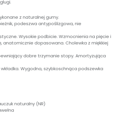
lugi.
konane z naturalnej gumy.
eżnik, podeszwa antypoślizgowa, nie
astyczne. Wysokie podbicie.
Wzmocnienia na pięcie i
ę, anatomicznie dopasowana. Cholewka z miękkiej
pewniający dobre trzymanie stopy. Amortyzująca
 wkładka.
Wygodna, szybkoschnąca podszewka
uczuk naturalny (NR)
awełna