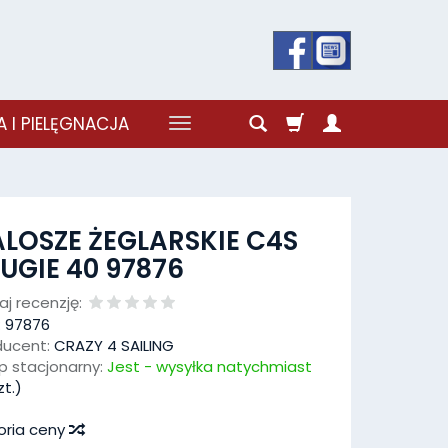
 I PIELĘGNACJA
LOSZE ŻEGLARSKIE C4S
UGIE 40 97876
j recenzję:
:
97876
ducent:
CRAZY 4 SAILING
p stacjonarny:
Jest - wysyłka natychmiast
t.)
oria ceny