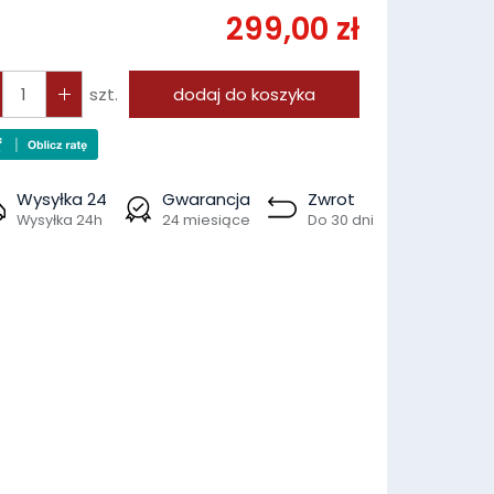
299,00 zł
szt.
dodaj do koszyka
Wysyłka 24
Gwarancja
Zwrot
Wysyłka 24h
24 miesiące
Do 30 dni