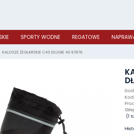
SKIE
SPORTY WODNE
REGATOWE
NAPRAWA
KALOSZE ŻEGLARSKIE C4S DŁUGIE 40 97876
KA
DŁ
Doda
Kod
Pro
Skle
(
1
sz
Hist