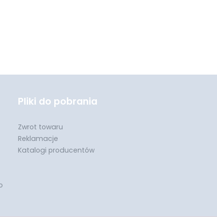
Pliki do pobrania
Zwrot towaru
Reklamacje
Katalogi producentów
o