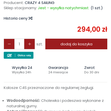
Producent:
CRAZY 4 SAILING
Sklep stacjonarny:
Jest - wysyłka natychmiast
(
1
szt.)
Historia ceny
294,00 zł
szt.
dodaj do koszyka
Wysyłka 24
Gwarancja
Zwrot
Wysyłka 24h
24 miesiące
Do 30 dni
Kalosze C4S przeznaczone do regularnej żeglugi.
Wodoodporność:
Cholewka i podeszwa wykonane z
naturalnej gumy.