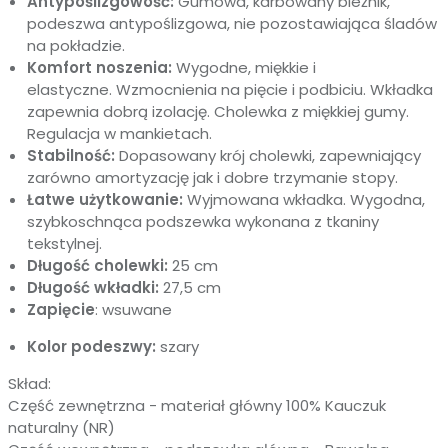
Antypoślizgowość:
Gumowa, karbowany bieżnik,
podeszwa antypoślizgowa, nie pozostawiająca śladów
na pokładzie.
Komfort noszenia:
Wygodne, miękkie i
elastyczne.
Wzmocnienia na pięcie i podbiciu
.
Wkładka
zapewnia dobrą izolację. Cholewka z miękkiej gumy.
Regulacja w mankietach.
Stabilność:
Dopasowany krój cholewki, zapewniający
zarówno amortyzację jak i dobre trzymanie stopy.
Łatwe użytkowanie:
Wyjmowana wkładka.
Wygodna,
szybkoschnąca podszewka wykonana z tkaniny
tekstylnej.
Długość cholewki:
25 cm
Długość wkładki:
27,5 cm
Zapięcie
: wsuwane
Kolor podeszwy:
szary
Skład:
Część zewnętrzna - materiał główny 100% Kauczuk
naturalny (NR)