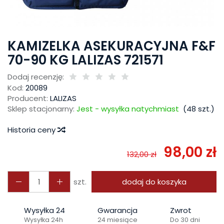
KAMIZELKA ASEKURACYJNA F&F
70-90 KG LALIZAS 721571
Dodaj recenzję:
Kod:
20089
Producent:
LALIZAS
Sklep stacjonarny:
Jest - wysyłka natychmiast
(
48
szt.)
Historia ceny
98,00 zł
132,00 zł
szt.
dodaj do koszyka
Wysyłka 24
Gwarancja
Zwrot
Wysyłka 24h
24 miesiące
Do 30 dni