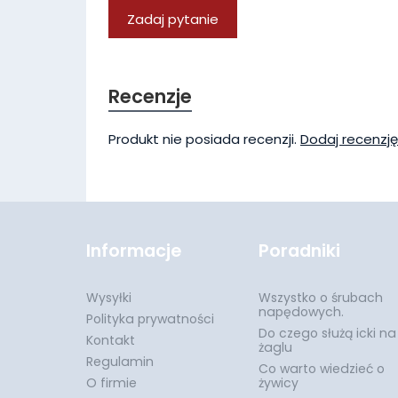
Zadaj pytanie
Recenzje
Produkt nie posiada recenzji.
Dodaj recenzję
Informacje
Poradniki
Wysyłki
Wszystko o śrubach
napędowych.
Polityka prywatności
Do czego służą icki na
Kontakt
żaglu
Regulamin
Co warto wiedzieć o
O firmie
żywicy