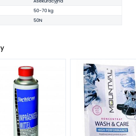
Asekuracyjna
50-70 kg
50N
ty