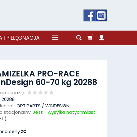
 I PIELĘGNACJA
AMIZELKA PRO-RACE
nDesign 60-70 kg 20288
j recenzję:
:
20288
ducent:
OPTIPARTS / WINDESIGN
p stacjonarny:
Jest - wysyłka natychmiast
t.)
oria ceny