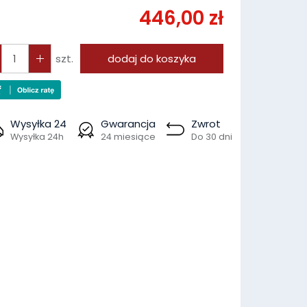
446,00 zł
szt.
dodaj do koszyka
Wysyłka 24
Gwarancja
Zwrot
Wysyłka 24h
24 miesiące
Do 30 dni