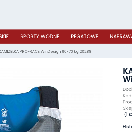
SKIE
SPORTY WODNE
REGATOWE
NAPRAWA
KAMIZELKA PRO-RACE WinDesign 60-70 kg 20288
K
Wi
Doda
Kod
Pro
Skle
(
1
sz
Hist