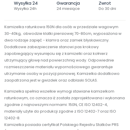
Wysyłka 24
Gwarancja
Zwrot
Wysyłka 24h
24 miesiące
Do 30 dni
Kamizelka ratunkowa 150N dla osób w przedziale wagowym
30-40kg, obwodzie klatki piersiowej 70-80cm, wyposażona w
dwa rodzaje zapięć - klamra oraz zamek błyskawiczny.
Dodatkowe zabezpieczenie stanowi pas krokowy
zapobiegający wysunięciu się z kamizelki oraz kołnierz
utrzymujący głowę nad powierzchnią wody. Odpowiednie
rozmieszczenie materiału wypornościowego gwarantuje
utrzymanie osoby w pozycji pionowej. Kamizelka dodatkowo
zaopatrzona jest w gwizdek oraz odblaski SOLAS.
Kamizelka spełnia wszelkie wymogi stawiane kamizelkom
ratunkowym, co oznacza iż została zaprojektowana i wykonana
zgodnie z najnowszymi normami: 150N, CE ISO 12402-4,
materiały użyte do produkcji zgodne z ISO 12402-7 oraz ISO
12402-8.
Kamizelka posiada certyfikat Polskiego Rejestru Statków PRS