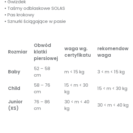
• Gwizdek
• Taśmy odblaskowe SOLAS
• Pas krokowy
• Sznurki ściągające w pasie
Obwód
waga wg.
rekomendowa
Rozmiar
klatki
certyfikatu
waga
piersiowej
52 – 58
Baby
m < 15 kg
3 < m < 15 kg
cm
58 – 76
15 < m < 30
Child
15 < m < 30 kg
cm
kg
Junior
76 – 86
30 < m < 40
30 < m < 40 kg
(XS)
cm
kg