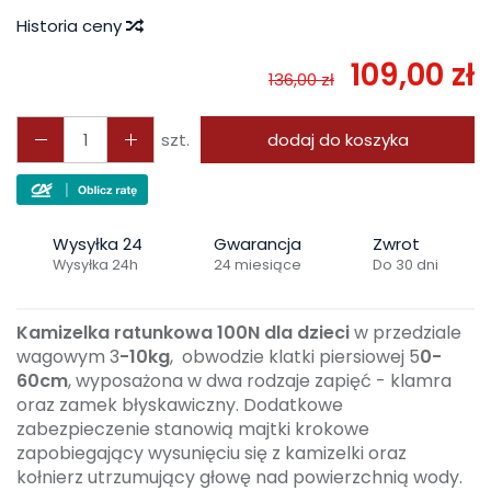
Historia ceny
109,00 zł
136,00 zł
szt.
dodaj do koszyka
Wysyłka 24
Gwarancja
Zwrot
Wysyłka 24h
24 miesiące
Do 30 dni
Kamizelka ratunkowa 100N dla dzieci
w przedziale
wagowym 3
-10kg
, obwodzie klatki piersiowej 5
0-
60cm
, wyposażona w dwa rodzaje zapięć - klamra
oraz zamek błyskawiczny. Dodatkowe
zabezpieczenie stanowią majtki krokowe
zapobiegający wysunięciu się z kamizelki oraz
kołnierz utrzumujący głowę nad powierzchnią wody.