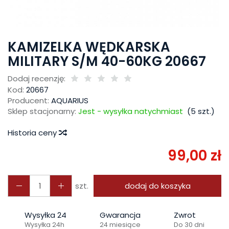
KAMIZELKA WĘDKARSKA
MILITARY S/M 40-60KG 20667
Dodaj recenzję:
Kod:
20667
Producent:
AQUARIUS
Sklep stacjonarny:
Jest - wysyłka natychmiast
(
5
szt.)
Historia ceny
99,00 zł
szt.
dodaj do koszyka
Wysyłka 24
Gwarancja
Zwrot
Wysyłka 24h
24 miesiące
Do 30 dni