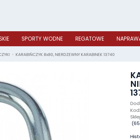
SKIE
SPORTY WODNE
REGATOWE
NAPRAWA
CZYKI
KARABIŃCZYK 8x80, NIERDZEWNY KARABINEK 13740
KA
N
13
Doda
Kod
Skle
(
65
Hist