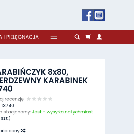
 I PIELĘGNACJA
RABIŃCZYK 8x80,
IERDZEWNY KARABINEK
740
j recenzję:
:
13740
p stacjonarny:
Jest - wysyłka natychmiast
szt.)
oria ceny