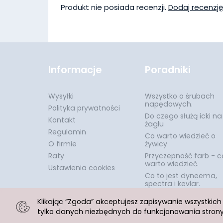
Produkt nie posiada recenzji.
Dodaj recenzję
Informacje
Poradniki
Wysyłki
Wszystko o śrubach
napędowych.
Polityka prywatności
Do czego służą icki na
Kontakt
żaglu
Regulamin
Co warto wiedzieć o
O firmie
żywicy
Raty
Przyczepność farb - c
warto wiedzieć.
Ustawienia cookies
Co to jest dyneema,
spectra i kevlar.
Klikając “Zgoda” akceptujesz zapisywanie wszystkic
tylko danych niezbędnych do funkcjonowania strony.