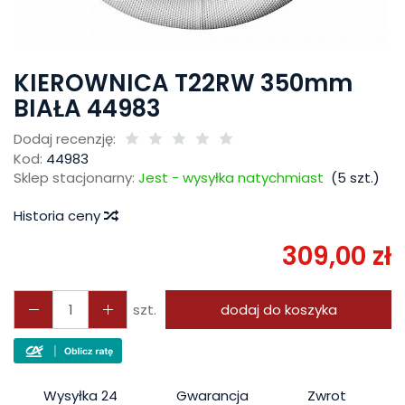
KIEROWNICA T22RW 350mm
BIAŁA 44983
Dodaj recenzję:
Kod:
44983
Sklep stacjonarny:
Jest - wysyłka natychmiast
(
5
szt.)
Historia ceny
309,00 zł
szt.
dodaj do koszyka
Wysyłka 24
Gwarancja
Zwrot