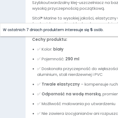
Szybkoutwardzalny klej-uszczelniacz na baz
wysoką przyczepnością początkową.
Sitol® Marine to wysokiej jakości, elastycz
środowisku morskim. Idealny do uszczelnian
łodziach, jachtach i innych jednostkach pły
W ostatnich 7 dniach produktem interesuje się
5
osób.
Cechy produktu:
✅ Kolor:
biały
✅ Pojemność:
290 ml
✅ Doskonała przyczepność do większości 
aluminium, stali nierdzewnej i PVC
✅
Trwale elastyczny
– kompensuje ruchy 
✅
Odporność na wodę morską
, promie
✅ Możliwość malowania po utwardzeniu
✅ Nie zawiera izocyjanianów ani rozpusz