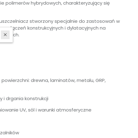
ie polimerów hybrydowych, charakteryzujący się
ny uszczelniacz stworzony specjalnie do zastosowań w
ia połączeń konstrukcyjnych i dylatacyjnych na
wających.
powierzchni: drewna, laminatów, metalu, GRP,
i drgania konstrukcji
niowanie UV, sól i warunki atmosferyczne
czalników