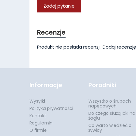
Zadaj pytanie
Recenzje
Produkt nie posiada recenzji.
Dodaj recenzję
Informacje
Poradniki
Wysyłki
Wszystko o śrubach
napędowych.
Polityka prywatności
Do czego służą icki na
Kontakt
żaglu
Regulamin
Co warto wiedzieć o
O firmie
żywicy