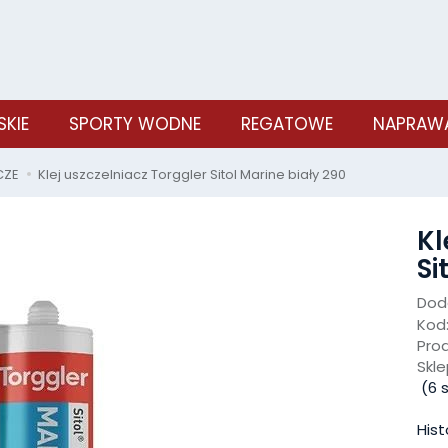
SKIE
SPORTY WODNE
REGATOWE
NAPRAWA
CZE
Klej uszczelniacz Torggler Sitol Marine biały 290
Kl
Si
Doda
Kod
Pro
Skle
(
6
s
Hist