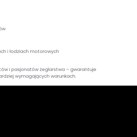
gów
ch i łodziach motorowych
tów i pasjonatów żeglarstwa – gwarantuje
ardziej wymagających warunkach.