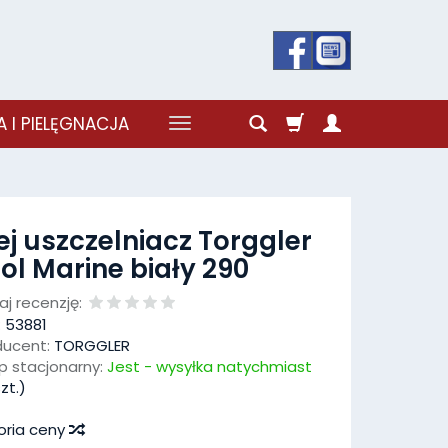
 I PIELĘGNACJA
ej uszczelniacz Torggler
tol Marine biały 290
j recenzję:
:
53881
ducent:
TORGGLER
p stacjonarny:
Jest - wysyłka natychmiast
zt.)
oria ceny