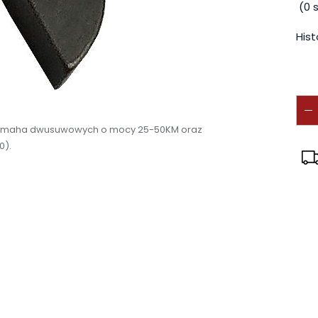
(
0
s
Hist
w Yamaha dwusuwowych o mocy 25-50KM oraz
0).