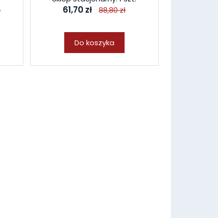
.
61,70 zł
88,80 zł
Do koszyka