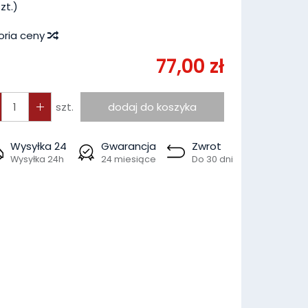
zt.)
oria ceny
77,00 zł
szt.
dodaj do koszyka
Wysyłka 24
Gwarancja
Zwrot
Wysyłka 24h
24 miesiące
Do 30 dni