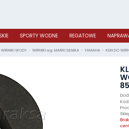
SKIE
SPORTY WODNE
REGATOWE
NAPRAWA
WIRNIKI WODY
WIRNIKI wg. MARKI SILNIKA
YAMAHA
KLIN DO WI
KL
W
85
Doda
Kod
Pro
Skle
Bra
cen