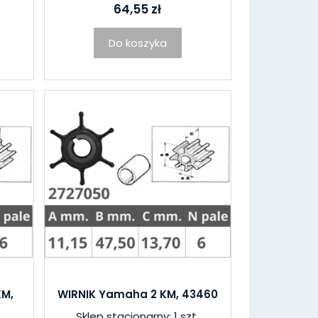
64,55 zł
Do koszyka
KM,
WIRNIK Yamaha 2 KM, 43460
Sklep stacjonarny: 1 szt.