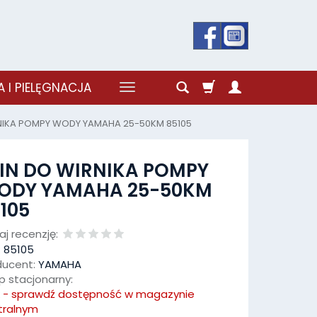
 I PIELĘGNACJA
RNIKA POMPY WODY YAMAHA 25-50KM 85105
IN DO WIRNIKA POMPY
ODY YAMAHA 25-50KM
105
j recenzję:
:
85105
ducent:
YAMAHA
p stacjonarny:
k - sprawdź dostępność w magazynie
tralnym