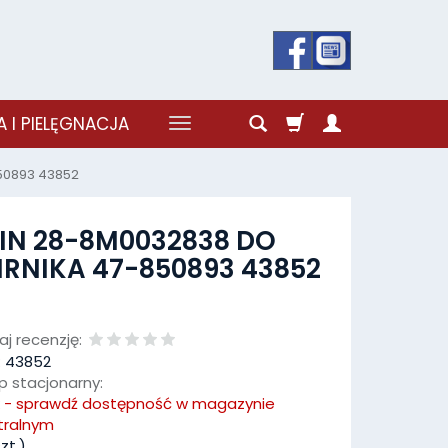
 I PIELĘGNACJA
50893 43852
IN 28-8M0032838 DO
RNIKA 47-850893 43852
j recenzję:
:
43852
p stacjonarny:
k - sprawdź dostępność w magazynie
tralnym
zt.)