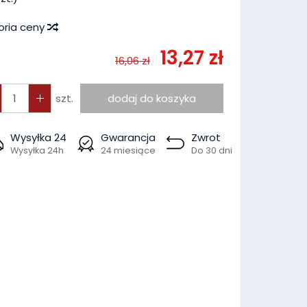
oria ceny
13,27 zł
16,06 zł
szt.
dodaj do koszyka
Wysyłka 24
Gwarancja
Zwrot
Wysyłka 24h
24 miesiące
Do 30 dni