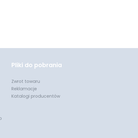
Pliki do pobrania
Zwrot towaru
Reklamacje
Katalogi producentów
o