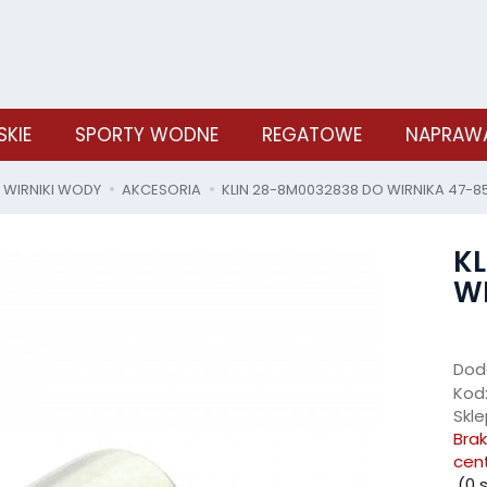
SKIE
SPORTY WODNE
REGATOWE
NAPRAWA
WIRNIKI WODY
AKCESORIA
KLIN 28-8M0032838 DO WIRNIKA 47-8
KL
WI
Doda
Kod
Skle
Bra
cen
(
0
s