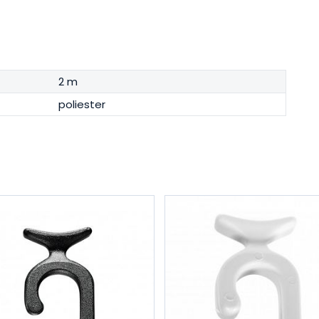
2 m
poliester