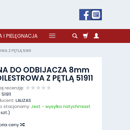
 I PIELĘGNACJA
A Z PĘTLĄ 51911
INA DO ODBIJACZA 8mm
ILESTROWA Z PĘTLĄ 51911
j recenzję:
:
51911
ducent:
LALIZAS
p stacjonarny:
Jest - wysyłka natychmiast
szt.)
oria ceny