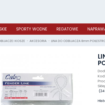
SKIE
SPORTY WODNE
REGATOWE
NAPRAWA
BIJACZE I KOSZE
AKCESORIA
LINA DO ODBIJACZA 8mm POILESTROW
L
PO
Doda
Kod
Pro
Skle
(
24
Hist