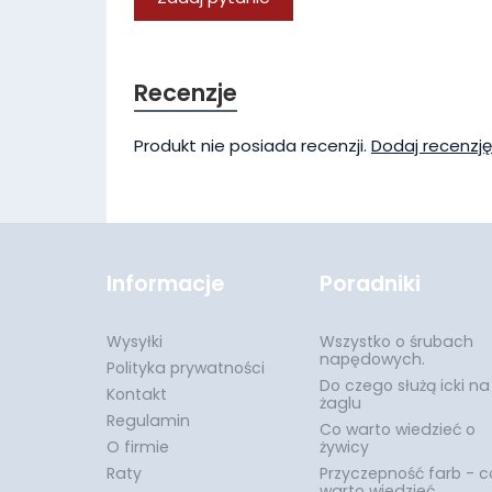
Recenzje
Produkt nie posiada recenzji.
Dodaj recenzję
Informacje
Poradniki
Wysyłki
Wszystko o śrubach
napędowych.
Polityka prywatności
Do czego służą icki na
Kontakt
żaglu
Regulamin
Co warto wiedzieć o
O firmie
żywicy
Raty
Przyczepność farb - c
warto wiedzieć.