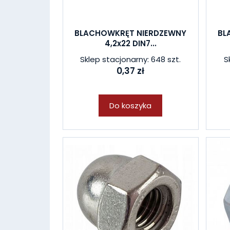
BLACHOWKRĘT NIERDZEWNY
BL
4,2x22 DIN7...
Sklep stacjonarny: 648 szt.
S
0,37 zł
Do koszyka