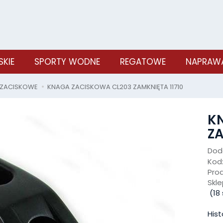
SKIE
SPORTY WODNE
REGATOWE
NAPRAWA
ZACISKOWE
KNAGA ZACISKOWA CL203 ZAMKNIĘTA 11710
K
ZA
Doda
Kod
Pro
Skle
(
18
Hist