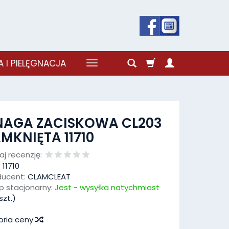
 I PIELĘGNACJA
NAGA ZACISKOWA CL203
MKNIĘTA 11710
j recenzję:
:
11710
ducent:
CLAMCLEAT
p stacjonarny:
Jest - wysyłka natychmiast
szt.)
oria ceny