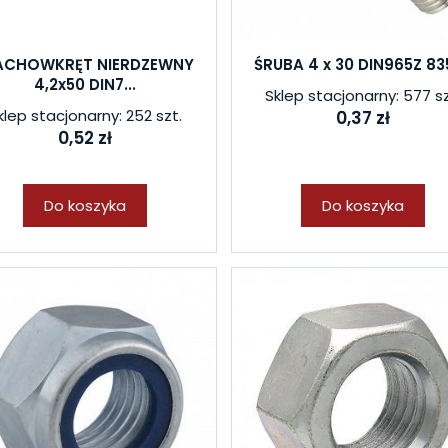
ACHOWKRĘT NIERDZEWNY
ŚRUBA 4 x 30 DIN965Z 83
4,2x50 DIN7...
Sklep stacjonarny: 577 sz
klep stacjonarny: 252 szt.
0,37 zł
0,52 zł
Do koszyka
Do koszyka