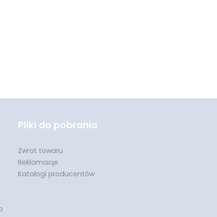
Pliki do pobrania
Zwrot towaru
Reklamacje
Katalogi producentów
o