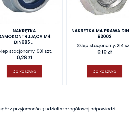
NAKRĘTKA
NAKRĘTKA M4 PRAWA DI
SAMOKONTRUJĄCA M4
83002
DIN985 ...
Sklep stacjonarny: 214 sz
klep stacjonarny: 501 szt.
0,10 zł
0,28 zł
Do koszyka
Do koszyka
spół z przyjemnością udzieli szczegółowej odpowiedzi