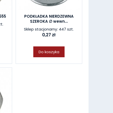
555
PODKŁADKA NIERDZEWNA
SZEROKA ∅ wewn...
t.
Sklep stacjonarny: 447 szt.
0,27 zł
Do koszyka