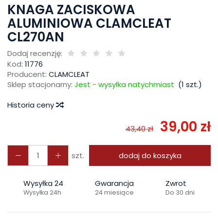
KNAGA ZACISKOWA
ALUMINIOWA CLAMCLEAT
CL270AN
Dodaj recenzję:
Kod:
11776
Producent:
CLAMCLEAT
Sklep stacjonarny:
Jest - wysyłka natychmiast
(
1
szt.)
Historia ceny
39,00 zł
43,40 zł
szt.
dodaj do koszyka
Wysyłka 24
Gwarancja
Zwrot
Wysyłka 24h
24 miesiące
Do 30 dni