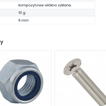
kompozytowe włókno szklane.
51 g
6 mm
ty