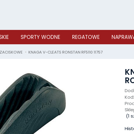
SKIE
SPORTY WODNE
REGATOWE
NAPRAWA
ZACISKOWE
KNAGA V-CLEATS RONSTAN RF5110 11757
K
RO
Doda
Kod
Pro
Skle
(
1
sz
Hist