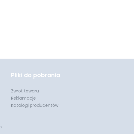
Pliki do pobrania
Zwrot towaru
Reklamacje
Katalogi producentów
o