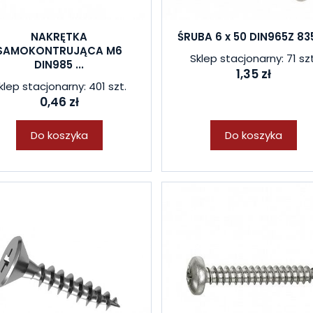
NAKRĘTKA
ŚRUBA 6 x 50 DIN965Z 83
SAMOKONTRUJĄCA M6
Sklep stacjonarny: 71 szt
DIN985 ...
1,35 zł
klep stacjonarny: 401 szt.
0,46 zł
Do koszyka
Do koszyka