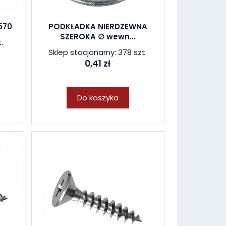
570
PODKŁADKA NIERDZEWNA
SZEROKA ∅ wewn...
.
Sklep stacjonarny: 378 szt.
0,41 zł
Do koszyka