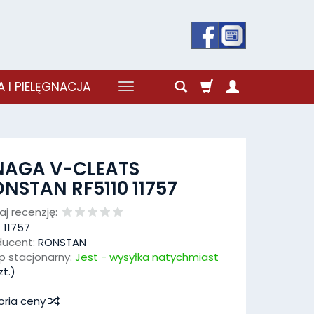
 I PIELĘGNACJA
NAGA V-CLEATS
NSTAN RF5110 11757
j recenzję:
:
11757
ducent:
RONSTAN
p stacjonarny:
Jest - wysyłka natychmiast
t.)
oria ceny