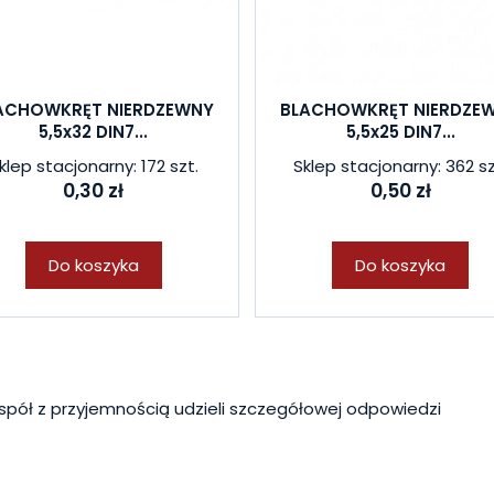
ACHOWKRĘT NIERDZEWNY
BLACHOWKRĘT NIERDZE
5,5x32 DIN7...
5,5x25 DIN7...
klep stacjonarny: 172 szt.
Sklep stacjonarny: 362 sz
0,30 zł
0,50 zł
Do koszyka
Do koszyka
spół z przyjemnością udzieli szczegółowej odpowiedzi