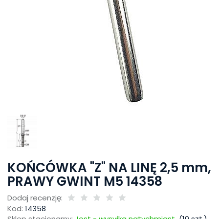
KOŃCÓWKA "Z" NA LINĘ 2,5 mm,
PRAWY GWINT M5 14358
Dodaj recenzję:
Kod:
14358
Sklep stacjonarny:
Jest - wysyłka natychmiast
(
10
szt.)