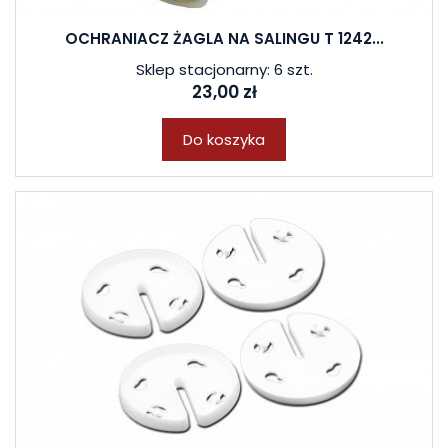
OCHRANIACZ ŻAGLA NA SALINGU T 1242...
W ostatnich 7 dniach produktem interesuje się
5
osób.
Sklep stacjonarny: 6 szt.
23,00 zł
Do koszyka