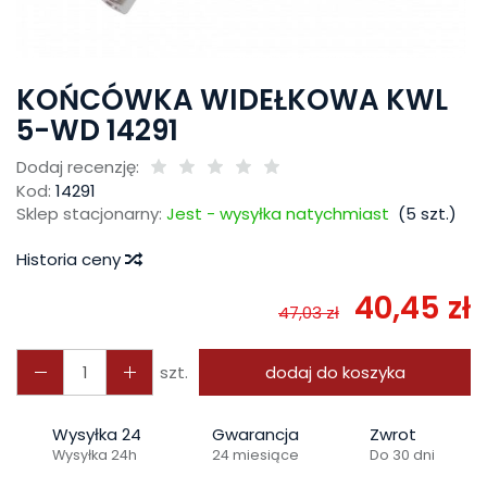
KOŃCÓWKA WIDEŁKOWA KWL
5-WD 14291
Dodaj recenzję:
Kod:
14291
Sklep stacjonarny:
Jest - wysyłka natychmiast
(
5
szt.)
Historia ceny
40,45 zł
47,03 zł
szt.
dodaj do koszyka
Wysyłka 24
Gwarancja
Zwrot
Wysyłka 24h
24 miesiące
Do 30 dni