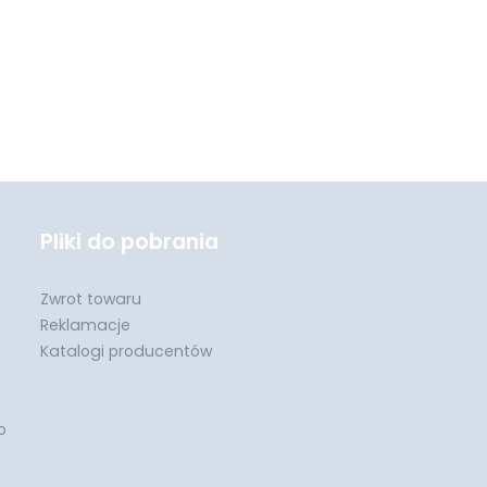
Pliki do pobrania
Zwrot towaru
Reklamacje
Katalogi producentów
o