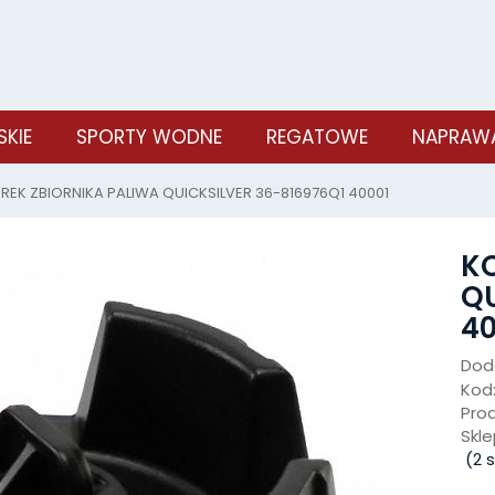
SKIE
SPORTY WODNE
REGATOWE
NAPRAWA
REK ZBIORNIKA PALIWA QUICKSILVER 36-816976Q1 40001
KO
QU
40
Doda
Kod
Pro
Skle
(
2
s