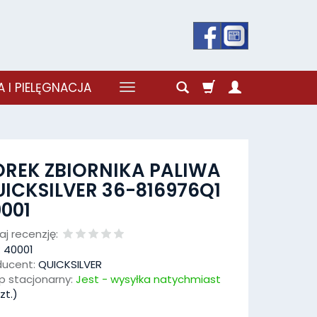
 I PIELĘGNACJA
REK ZBIORNIKA PALIWA
ICKSILVER 36-816976Q1
001
j recenzję:
:
40001
ducent:
QUICKSILVER
p stacjonarny:
Jest - wysyłka natychmiast
zt.)