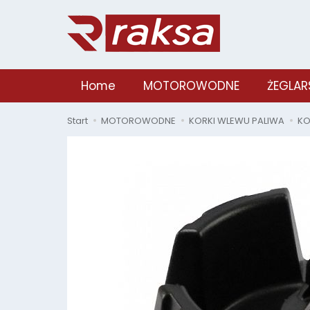
Home
MOTOROWODNE
ŻEGLAR
Start
MOTOROWODNE
KORKI WLEWU PALIWA
KO