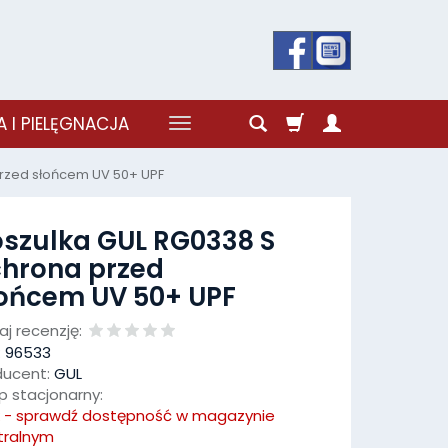
 I PIELĘGNACJA
przed słońcem UV 50+ UPF
szulka GUL RG0338 S
hrona przed
ońcem UV 50+ UPF
j recenzję:
:
96533
ducent:
GUL
p stacjonarny:
k - sprawdź dostępność w magazynie
tralnym