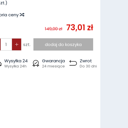
zt.)
oria ceny
73,01 zł
149,00 zł
szt.
dodaj do koszyka
Wysyłka 24
Gwarancja
Zwrot
Wysyłka 24h
24 miesiące
Do 30 dni