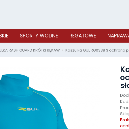
SKIE
SPORTY WODNE
REGATOWE
NAPRAWA
LKA RASH GUARD KRÓTKI RĘKAW
Koszulka GUL RG0338 S ochrona 
Ko
oc
sł
Doda
Kod
Pro
Skle
Bra
cen