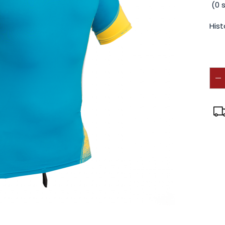
(
0
s
Hist