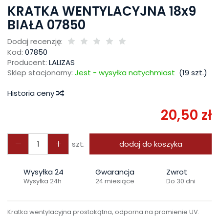
KRATKA WENTYLACYJNA 18x9
BIAŁA 07850
Dodaj recenzję:
Kod:
07850
Producent:
LALIZAS
Sklep stacjonarny:
Jest - wysyłka natychmiast
(
19
szt.)
Historia ceny
20,50 zł
szt.
dodaj do koszyka
Wysyłka 24
Gwarancja
Zwrot
Wysyłka 24h
24 miesiące
Do 30 dni
Kratka wentylacyjna prostokątna, odporna na promienie UV.