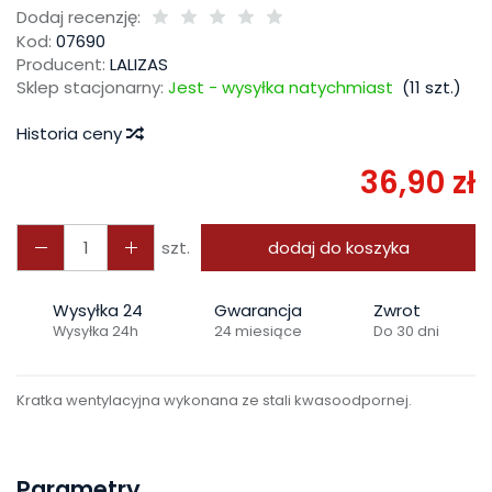
Dodaj recenzję:
Kod:
07690
Producent:
LALIZAS
Sklep stacjonarny:
Jest - wysyłka natychmiast
(
11
szt.)
Historia ceny
36,90 zł
szt.
dodaj do koszyka
Wysyłka 24
Gwarancja
Zwrot
Wysyłka 24h
24 miesiące
Do 30 dni
Kratka wentylacyjna wykonana ze stali kwasoodpornej.
Parametry