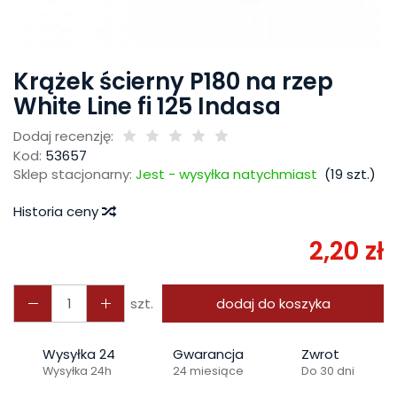
Krążek ścierny P180 na rzep
White Line fi 125 Indasa
Dodaj recenzję:
Kod:
53657
Sklep stacjonarny:
Jest - wysyłka natychmiast
(
19
szt.)
Historia ceny
2,20 zł
szt.
dodaj do koszyka
Wysyłka 24
Gwarancja
Zwrot
Wysyłka 24h
24 miesiące
Do 30 dni