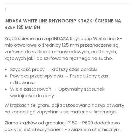
I
INDASA WHITE LINE RHYNOGRIP KRĄŻKI ŚCIERNE NA
RZEP 125 MM 8H
Krążki ścierne na rzep INDASA Rhynogrip White Line 8-
mio otworowe o średnicy 125 mm przeznaczone są
zarówno do szlifierek mimośrodowych, orbitalnych,
kątowych jak i do szlifowania ręcznego na sucho.
Szybkość pracy → Krótszy czas obróbki
Powłoka przeciwpyłowa → Przedłużony czas
szlifowania
Wiele zastosowań → Optymalny stosunek
wydajności do ceny
W krążkach tej granulacji zastosowano nasyp otwarty
co zapobiega zapychaniu się materiału ściernego.
Ziarno krążków od granulacji P150 - P600 dodatkowo
pokryte jest stearynianem - związkiem chemicznym