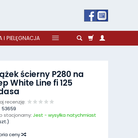
 I PIELĘGNACJA
ążek ścierny P280 na
ep White Line fi 125
ndasa
j recenzję:
:
53659
p stacjonarny:
Jest - wysyłka natychmiast
szt.)
oria ceny