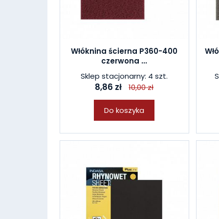
Włóknina ścierna P360-400
Włó
czerwona ...
Sklep stacjonarny: 4 szt.
S
8,86 zł
10,00 zł
Do koszyka