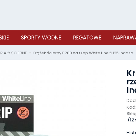
SKIE
SPORTY WODNE
REGATOWE
NAPRAWA
RIAŁY ŚCIERNE
Krążek ścierny P280 na rzep White Line fi 125 Indasa
Kr
rz
I
Doda
Kod
Skle
(
12
Hist