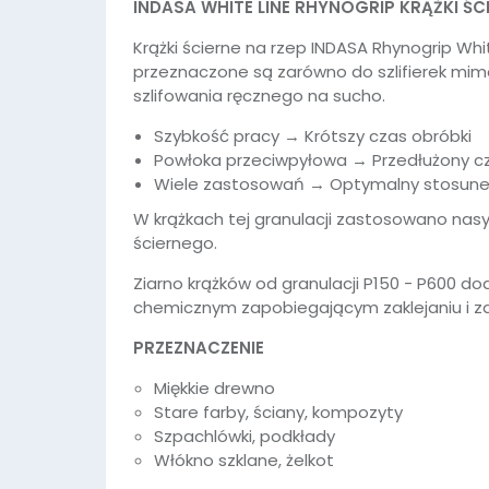
INDASA WHITE LINE RHYNOGRIP KRĄŻKI ŚCI
Krążki ścierne na rzep INDASA Rhynogrip Wh
przeznaczone są zarówno do szlifierek mimo
szlifowania ręcznego na sucho.
Szybkość pracy → Krótszy czas obróbki
Powłoka przeciwpyłowa → Przedłużony cz
Wiele zastosowań → Optymalny stosune
W krążkach tej granulacji zastosowano nas
ściernego.
Ziarno krążków od granulacji P150 - P600 d
chemicznym zapobiegającym zaklejaniu i za
PRZEZNACZENIE
Miękkie drewno
Stare farby, ściany, kompozyty
Szpachlówki, podkłady
Włókno szklane, żelkot