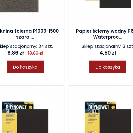
knina ścierna P1000-1500
Papier ścierny wodny P
szara ...
Waterproo...
klep stacjonarny: 34 szt.
Sklep stacjonarny: 3 szt
8,86 zł
4,50 zł
10,00 zł
Do koszyka
Do koszyka