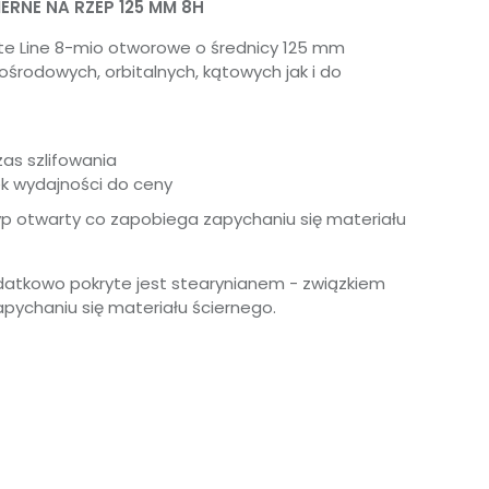
ERNE NA RZEP 125 MM 8H
ite Line 8-mio otworowe o średnicy 125 mm
środowych, orbitalnych, kątowych jak i do
as szlifowania
k wydajności do ceny
yp otwarty co zapobiega zapychaniu się materiału
odatkowo pokryte jest stearynianem - związkiem
pychaniu się materiału ściernego.