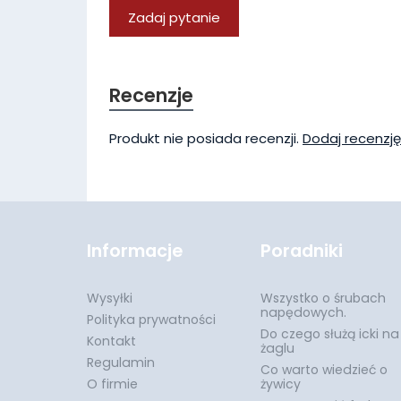
Zadaj pytanie
Recenzje
Produkt nie posiada recenzji.
Dodaj recenzję
Informacje
Poradniki
Wysyłki
Wszystko o śrubach
napędowych.
Polityka prywatności
Do czego służą icki na
Kontakt
żaglu
Regulamin
Co warto wiedzieć o
O firmie
żywicy