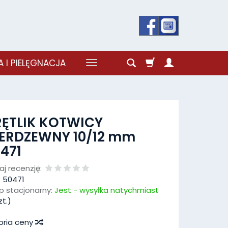
 I PIELĘGNACJA
ĘTLIK KOTWICY
ERDZEWNY 10/12 mm
471
j recenzję:
:
50471
p stacjonarny:
Jest - wysyłka natychmiast
t.)
oria ceny