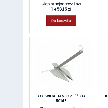
Sklep stacjonarny: 1 szt.
1 458,15 zł
Do koszyka
KOTWICA DANFORT 15 KG
K
50145