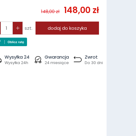
148,00 zł
148,00 zł
szt.
dodaj do koszyka
Wysyłka 24
Gwarancja
Zwrot
Wysyłka 24h
24 miesiące
Do 30 dni