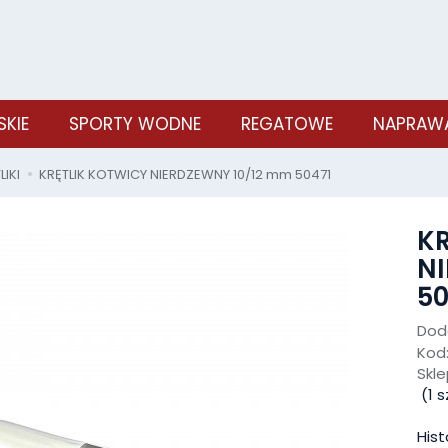
SKIE
SPORTY WODNE
REGATOWE
NAPRAWA
LIKI
KRĘTLIK KOTWICY NIERDZEWNY 10/12 mm 50471
KR
NI
50
Doda
Kod
Skle
(
1
sz
Hist