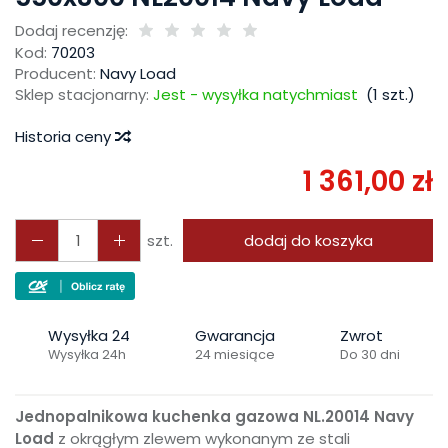
Dodaj recenzję:
Kod:
70203
Producent:
Navy Load
Sklep stacjonarny:
Jest - wysyłka natychmiast
(
1
szt.)
Historia ceny
1 361,00 zł
szt.
dodaj do koszyka
Wysyłka 24
Gwarancja
Zwrot
Wysyłka 24h
24 miesiące
Do 30 dni
Jednopalnikowa kuchenka gazowa NL.20014
Navy
Load
z okrągłym zlewem wykonanym ze stali