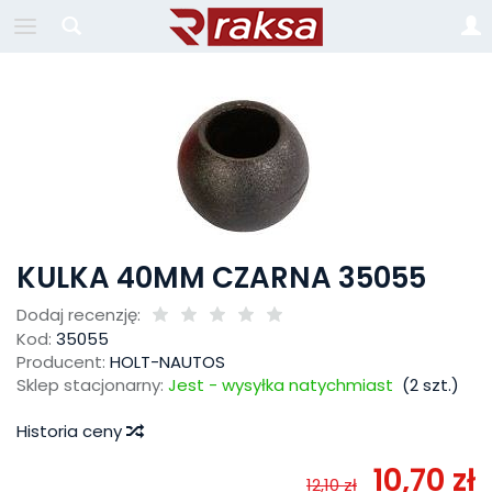
KULKA 40MM CZARNA 35055
Dodaj recenzję:
Kod:
35055
Producent:
HOLT-NAUTOS
Sklep stacjonarny:
Jest - wysyłka natychmiast
(
2
szt.)
Historia ceny
10,70 zł
12,10 zł