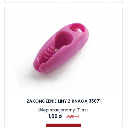
W ostatnich 7 dniach produktem interesują się
4
osoby.
ZAKOŃCZENIE LINY Z KNAGĄ 35071
Sklep stacjonarny: 31 szt.
1,69 zł
2,22 zł