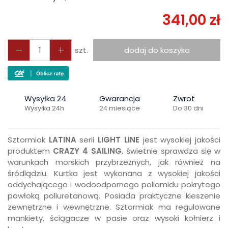
341,00 zł
szt.
dodaj do koszyka
Wysyłka 24
Gwarancja
Zwrot
Wysyłka 24h
24 miesiące
Do 30 dni
Sztormiak
LATINA
serii
LIGHT LINE
jest wysokiej jakości
produktem
CRAZY 4 SAILING
, świetnie sprawdza się w
warunkach morskich przybrzeżnych, jak również na
śródlądziu. Kurtka jest wykonana z wysokiej jakości
oddychającego i wodoodpornego poliamidu pokrytego
powłoką poliuretanową. Posiada praktyczne kieszenie
zewnętrzne i wewnętrzne. Sztormiak ma regulowane
mankiety, ściągacze w pasie oraz wysoki kołnierz i