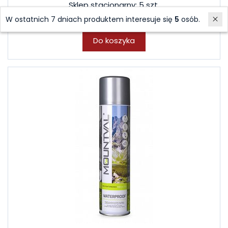
Sklep stacjonarny: 5 szt.
27,00 zł
W ostatnich 7 dniach produktem interesuje się
5
osób.
Do koszyka