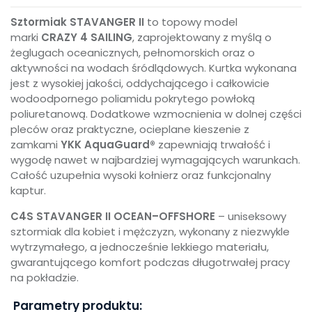
Sztormiak STAVANGER II
to topowy model
marki
CRAZY 4 SAILING
, zaprojektowany z myślą o
żeglugach oceanicznych, pełnomorskich oraz o
aktywności na wodach śródlądowych. Kurtka wykonana
jest z wysokiej jakości, oddychającego i całkowicie
wodoodpornego poliamidu pokrytego powłoką
poliuretanową. Dodatkowe wzmocnienia w dolnej części
pleców oraz praktyczne, ocieplane kieszenie z
zamkami
YKK AquaGuard®
zapewniają trwałość i
wygodę nawet w najbardziej wymagających warunkach.
Całość uzupełnia wysoki kołnierz oraz funkcjonalny
kaptur.
C4S STAVANGER II OCEAN–OFFSHORE
– uniseksowy
sztormiak dla kobiet i mężczyzn, wykonany z niezwykle
wytrzymałego, a jednocześnie lekkiego materiału,
gwarantującego komfort podczas długotrwałej pracy
na pokładzie.
Parametry produktu: