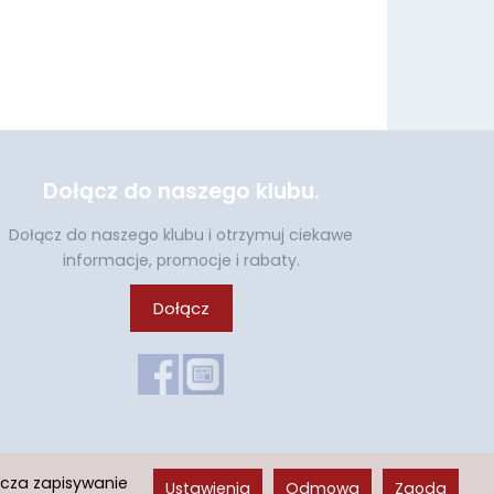
Dołącz do naszego klubu.
Dołącz do naszego klubu i otrzymuj ciekawe
informacje, promocje i rabaty.
Dołącz
acza zapisywanie
Ustawienia
Odmowa
Zgoda