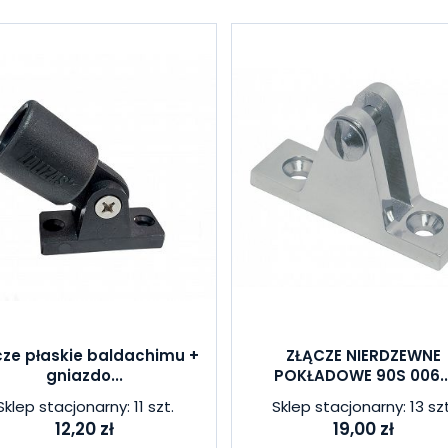
cze płaskie baldachimu +
ZŁĄCZE NIERDZEWNE
gniazdo...
POKŁADOWE 90S 006..
Sklep stacjonarny: 11 szt.
Sklep stacjonarny: 13 szt
12,20 zł
19,00 zł