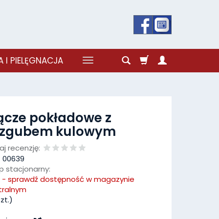
 I PIELĘGNACJA
ącze pokładowe z
rzgubem kulowym
j recenzję:
:
00639
p stacjonarny:
k - sprawdź dostępność w magazynie
tralnym
zt.)