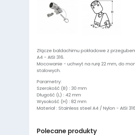
Złącze baldachimu pokładowe z przegubem 
A4 - AISI 316.
Mocowanie - uchwyt na rurę 22 mm, do mont
W ostatnich 7 dniach produktem interesuje się
5
osób.
stalowych.
Parametry:
Szerokość (B) : 30 mm
Długość (L) : 42 mm
Wysokość (H) : 82 mm
Materiał : Stainless steel A4 / Nylon - AISI 31
Polecane produkty