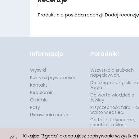
Produkt nie posiada recenzji.
Dodaj recenzję
Informacje
Poradniki
Wysyłki
Wszystko o śrubach
napędowych.
Polityka prywatności
Do czego służą icki na
Kontakt
żaglu
Regulamin
Co warto wiedzieć o
O firmie
żywicy
Raty
Przyczepność farb - c
warto wiedzieć.
Ustawienia cookies
Co to jest dyneema,
spectra i kevlar.
Klikając “Zgoda” akceptujesz zapisywanie wszystkic