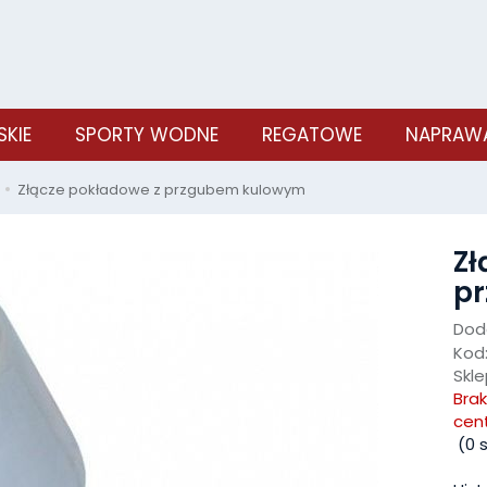
SKIE
SPORTY WODNE
REGATOWE
NAPRAWA
Złącze pokładowe z przgubem kulowym
Zł
p
Doda
Kod
Skle
Bra
cen
(
0
s