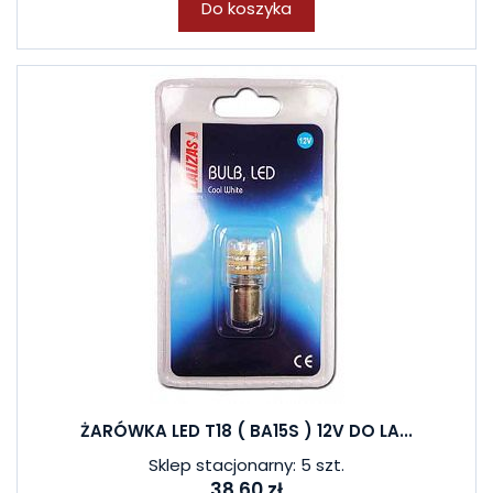
Do koszyka
ŻARÓWKA LED T18 ( BA15S ) 12V DO LA...
Sklep stacjonarny: 5 szt.
38,60 zł