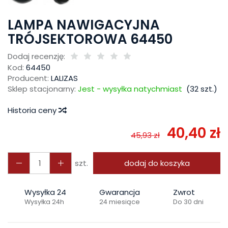
LAMPA NAWIGACYJNA
TRÓJSEKTOROWA 64450
Dodaj recenzję:
Kod:
64450
Producent:
LALIZAS
Sklep stacjonarny:
Jest - wysyłka natychmiast
(
32
szt.)
Historia ceny
40,40 zł
45,93 zł
szt.
dodaj do koszyka
Wysyłka 24
Gwarancja
Zwrot
Wysyłka 24h
24 miesiące
Do 30 dni