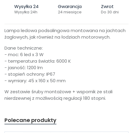
Wysyłka 24
Gwarancja
Zwrot
Wysyłka 24h
24 miesiące
Do 30 dni
Lampa ledowa podsalingowa montowana na jachtach
żaglowych, jak również na łodziach motorowych.
Dane techniczne:
- moc: 6 led x 3 W
- temperatura światła: 6000 K
- jasność: 1200 lm
- stopień ochrony: IP67
- wymiary: 45 x 160 x 50 mm
W zestawie śruby montażowe + wspornik ze stali
nierdzewnej z możliwością regulacji 180 stopni.
Polecane produkty