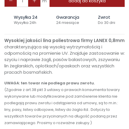
m
dodaj do koszyka
Wysyłka 24
Gwarancja
Zwrot
Wysyłka 24h
24 miesiące
Do 30 dni
Wysokiej jakości lina poliestrowa firmy LANEX 0,8mm
charakteryzująca się wysoką wytrzymałością i
odpornością na promienie UV. Znajduje zastosowanie w:
szyciu i naprawie żagli, pasów balastowych, zszywaniu
lin żeglarskich, oplotkach/opaskach oraz wszystkich
pracach bosmańskich.
UWAGA: ten towar nie podlega prawu zwrotu.
(Zgodnie z art.38 pkt 3 ustawy o prawach konsumenta towary
wykonywane lub modyfikowane pod zamówienie klienta nie
podlegają prawu zwrotu i odstąpienia od umowy, są to m.in.:
liny, pasy, listwy odbojowe, listwy do żagla itd.. Dotyczy to
wszystkich towarów przycinanych na długość podaną przez
zamawiającego. Prosimy o rozważne zakupy.)