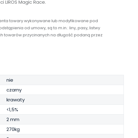
ści LIROS Magic Race.
umenta towary wykonywane lub modyfikowane pod
stąpienia od umowy, są to m.in.: liny, pasy, listwy
tkich towarów przycinanych na długość podaną przez
nie
czarny
krawaty
<1,5%
2 mm
270kg