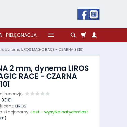
 I PIELĘGNACJA
mm, dynema LIROS MAGIC RACE - CZARNA 33101
NA 2 mm, dynema LIROS
AGIC RACE - CZARNA
101
j recenzję:
:
33101
ducent:
LIROS
p stacjonarny:
Jest - wysyłka natychmiast
m)