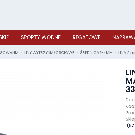
SKIE
SPORTY WODNE
REGATOWE
NAPRAWA
OSOWANIA
LINY WYTRZYMAŁOŚCIOWE
ŚREDNICA 1-4MM
LINA 2 
LI
M
33
Doda
Kod
Pro
Skle
(
82