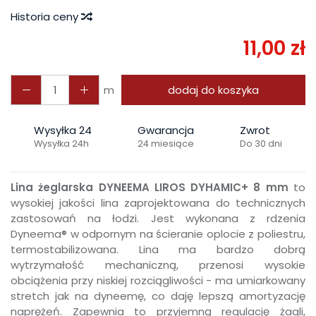
Historia ceny
11,00 zł
m
dodaj do koszyka
Wysyłka 24
Gwarancja
Zwrot
Wysyłka 24h
24 miesiące
Do 30 dni
Lina żeglarska DYNEEMA LIROS DYHAMIC+ 8 mm
to
wysokiej jakości lina zaprojektowana do technicznych
zastosowań na łodzi. Jest wykonana z rdzenia
Dyneema® w odpornym na ścieranie oplocie z poliestru,
termostabilizowana. Lina ma bardzo dobrą
wytrzymałość mechaniczną, przenosi wysokie
obciążenia przy niskiej rozciągliwości - ma umiarkowany
stretch jak na dyneemę, co daję lepszą amortyzację
naprężeń. Zapewnia to przyjemną regulację żagli,