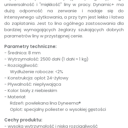
uniwersalność i "miękkość" liny w pracy. Dynamic+ ma
dużą odporność na zerwanie i nadaje się do
intensywnego użytkowania, a przy tym jest lekka i łatwa
do zaplatania. Jest to lina ogólnego zastosowania dla
bardziej wymagających żeglarzy szukających dobrych
parametrów liny w przystępnej cenie.
Parametry techniczne:
- Średnica: 8 mm
- Wytrzymałość: 2500 daN (1 daN ≈ 1 kg)
- Rozciągliwość:
Wydłużenie robocze: <2%
- Konstrukcja: oplot 24-żyłowy
- Pływalność: niepływająca
W ostatnich 7 dniach produktem interesuje się
7
osób.
- Kolor: biały z niebieskim
- Materiał:
Rdzeń: powlekana lina Dyneema®
Oplot: specjalny poliester o wysokiej gęstości
Cechy produktu:
- wysoka wytrzymałość i niska rozciągliwość