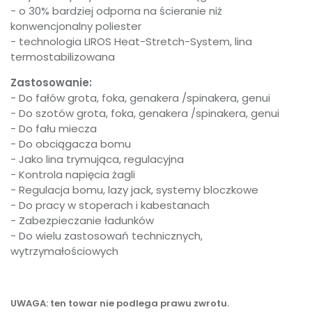
- o 30% bardziej odporna na ścieranie niż
konwencjonalny poliester
- technologia LIROS Heat-Stretch-System, lina
termostabilizowana
Zastosowanie:
- Do fałów grota, foka, genakera /spinakera, genui
- Do szotów grota, foka, genakera /spinakera, genui
- Do fału miecza
- Do obciągacza bomu
- Jako lina trymująca, regulacyjna
- Kontrola napięcia żagli
- Regulacja bomu, lazy jack, systemy bloczkowe
- Do pracy w stoperach i kabestanach
- Zabezpieczanie ładunków
- Do wielu zastosowań technicznych,
wytrzymałościowych
UWAGA: ten towar nie podlega prawu zwrotu.