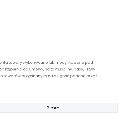
umenta towary wykonywane lub modyfikowane pod
stąpienia od umowy, są to m.in.: liny, pasy, listwy
tkich towarów przycinanych na długość podaną przez
3 mm