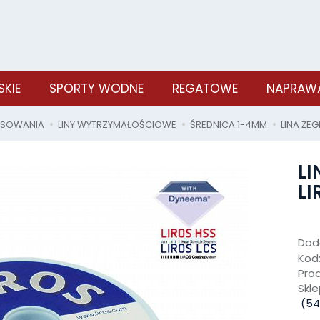
SKIE
SPORTY WODNE
REGATOWE
NAPRAWA
OSOWANIA
LINY WYTRZYMAŁOŚCIOWE
ŚREDNICA 1-4MM
LINA ŻE
L
LI
Doda
Kod
Pro
Skle
(
54