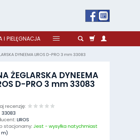
 I PIELĘGNACJA
GLARSKA DYNEEMA LIROS D-PRO 3 mm 33083
INA ŻEGLARSKA DYNEEMA
ROS D-PRO 3 mm 33083
j recenzję:
:
33083
ducent:
LIROS
p stacjonarny:
Jest - wysyłka natychmiast
m)