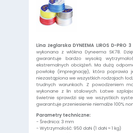
Lina żeglarska DYNEEMA LIROS D-PRO 
wykonana z włókna Dyneema SK78. Dzięki
gwarantuje bardzo wysoką wytrzymałość
ekstremalnych obciążeń. Ma dużą odporno
powłokę (impregnację), która poprawia j
niezastąpiona we wszystkich rodzajach ło
trudnych warunkach. Z powodzeniem moż
wykonane z lin stalowych. Łatwe szplajs
świetnie sprawdzi się we wszystkich sys
gwarantuje przeniesienie niemalże 100% nomi
Parametry techniczne:
- Średnica: 3 mm
- Wytrzymałość: 950 daN (1 daN ≈ 1 kg)