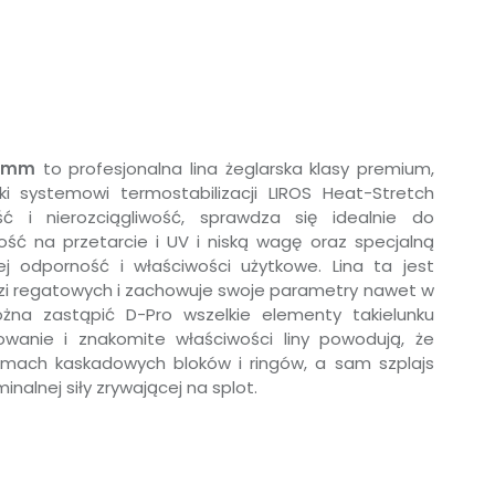
3 mm
to profesjonalna lina żeglarska klasy premium,
 systemowi termostabilizacji LIROS Heat-Stretch
 i nierozciągliwość, sprawdza się idealnie do
ść na przetarcie i UV i niską wagę oraz specjalną
ej odporność i właściwości użytkowe. Lina ta jest
dzi regatowych i zachowuje swoje parametry nawet w
na zastąpić D-Pro wszelkie elementy takielunku
owanie i znakomite właściwości liny powodują, że
temach kaskadowych bloków i ringów, a sam szplajs
nalnej siły zrywającej na splot.