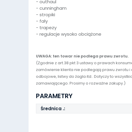
- outhaul
- cunningham
- stropiki
- fały
- trapezy
- regulacje wysoko obciążone
UWAGA: ten towar nie podlega prawu zwrotu.
(Zgodnie z art.38 pkt 3 ustawy o prawach kons
zamówienie klienta nie podlegają prawu zwrotu i od
odbojowe, listwy do żagla itd.. Dotyczy to wszys
zamawiającego. Prosimy o rozważne zakupy.)
PARAMETRY
Średnica .: