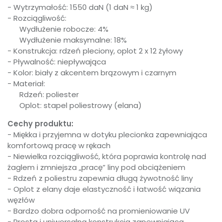
- Wytrzymałość: 1550 daN (1 daN ≈ 1 kg)
- Rozciągliwość:
Wydłużenie robocze: 4%
Wydłużenie maksymalne: 18%
- Konstrukcja: rdzeń pleciony, oplot 2 x 12 żyłowy
- Pływalność: niepływająca
- Kolor: biały z akcentem brązowym i czarnym
- Materiał:
Rdzeń: poliester
Oplot: stapel poliestrowy (elana)
Cechy produktu:
- Miękka i przyjemna w dotyku plecionka zapewniająca
komfortową pracę w rękach
- Niewielka rozciągliwość, która poprawia kontrolę nad
żaglem i zmniejsza „pracę” liny pod obciążeniem
- Rdzeń z poliestru zapewnia długą żywotność liny
- Oplot z elany daje elastyczność i łatwość wiązania
węzłów
- Bardzo dobra odporność na promieniowanie UV
- Prosta i uniwersalna konstrukcja zapewniająca